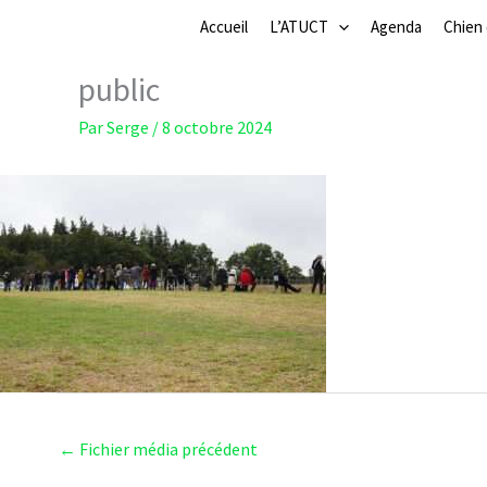
Aller
Accueil
L’ATUCT
Agenda
Chien
au
contenu
public
Par
Serge
/
8 octobre 2024
←
Fichier média précédent