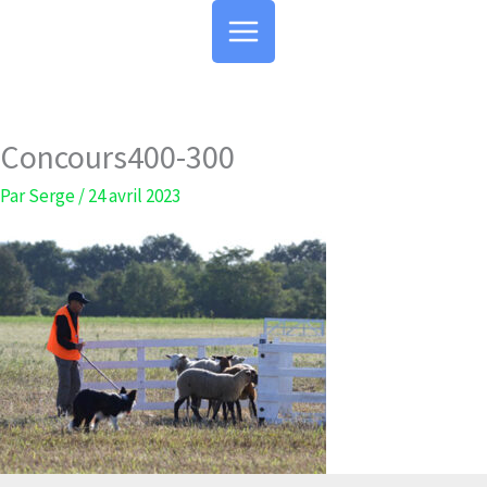
Aller
au
contenu
Concours400-300
Par
Serge
/
24 avril 2023