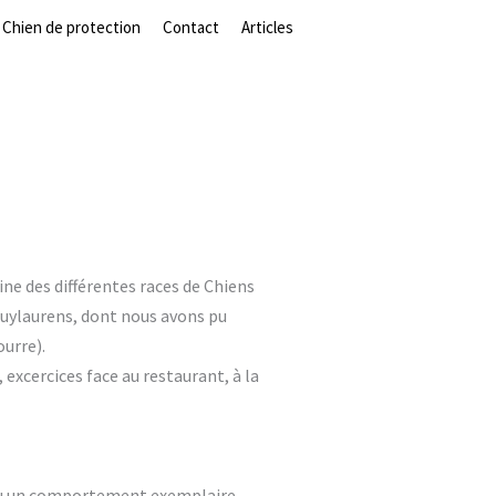
Chien de protection
Contact
Articles
ine des différentes races de Chiens
Puylaurens, dont nous avons pu
ourre).
excercices face au restaurant, à la
t eu un comportement exemplaire