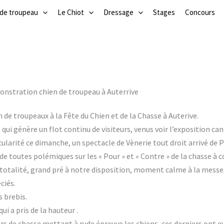
 de troupeau
Le Chiot
Dressage
Stages
Concours
nstration chien de troupeau à Auterrive
de troupeaux à la Fête du Chien et de la Chasse à Auterive.
qui génère un flot continu de visiteurs, venus voir l’exposition can
ularité ce dimanche, un spectacle de Vènerie tout droit arrivé de 
de toutes polémiques sur les « Pour » et « Contre » de la chasse à c
otalité, grand pré à notre disposition, moment calme à la messe, 
ciés.
 brebis.
ui a pris de la hauteur .
Cors de chasse mettant à rude épreuve les chiens, ces derniers on