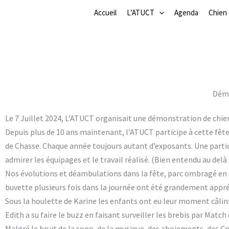
/
démonstration
/ Par
Serge
Aller
Accueil
L’ATUCT
Agenda
Chien
au
contenu
Démo
Le 7 Juillet 2024, L’ATUCT organisait une démonstration de chien 
Depuis plus de 10 ans maintenant, l’ATUCT participe à cette fête 
de Chasse. Chaque année toujours autant d’exposants. Une partic
admirer les équipages et le travail réalisé. (Bien entendu au delà 
Nos évolutions et déambulations dans la fête, parc ombragé en t
buvette plusieurs fois dans la journée ont été grandement appré
Sous la houlette de Karine les enfants ont eu leur moment câlins
Edith a su faire le buzz en faisant surveiller les brebis par Match q
Malgré le bruit de la sono, de la musique, des aboiements, des 