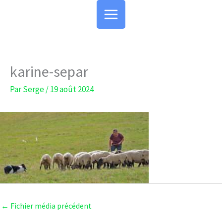
Aller
au
contenu
karine-separ
Par
Serge
/
19 août 2024
←
Fichier média précédent