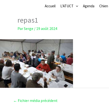
Aller
Accueil
L’ATUCT
Agenda
Chien
au
contenu
repas1
Par
Serge
/
19 août 2024
←
Fichier média précédent