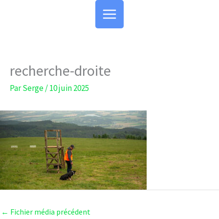
Aller
au
contenu
recherche-droite
Par
Serge
/
10 juin 2025
←
Fichier média précédent