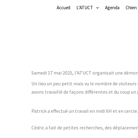
/
démonstration
/ Par
Serge
Aller
Accueil
L’ATUCT
Agenda
Chien
au
contenu
Samedi 17 mai 2025, l’ATUCT organisait une démon
Un lieu un peu petit mais vu le nombre de visiteurs 
avons travaillé de façons différentes et du coup un
Patrick a effectué un travail en midi 6H et en cercl
Cédric a fait de petites recherches, des déplacement