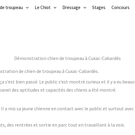
 de troupeau
Le Chiot
Dressage
Stages
Concours
Démonstration chien de troupeau à Cuxac-Cabardès
stration de chien de troupeau à Cuxac-Cabardès.
ça s’est bien passé. Le public s’est montré curieux et il y a eu be
 panel des aptitudes et capacités des chiens a été montré.
e. Il a mis sa jeune chienne en contact avec le public et surtout ave
s, des rentrées et sortie en parc tout en travaillant à la voix.